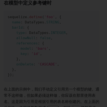
在模型中定义参考键时
sequelize
.
define
(
'foo'
,
{
name
:
DataTypes
.
STRING
,
barId
:
{
type
:
DataTypes
.
INTEGER
,
allowNull
:
false
,
references
:
{
model
:
'bars'
,
key
:
'id'
,
}
,
onDelete
:
'CASCADE'
,
}
,
}
)
;
在上面的示例中，我们手动定义引用另一个模型的键。通
常不这样做，但如果必须这样做，你应该在那里使用表
名。这是因为引用是根据引用的表名称创建的。在上面的