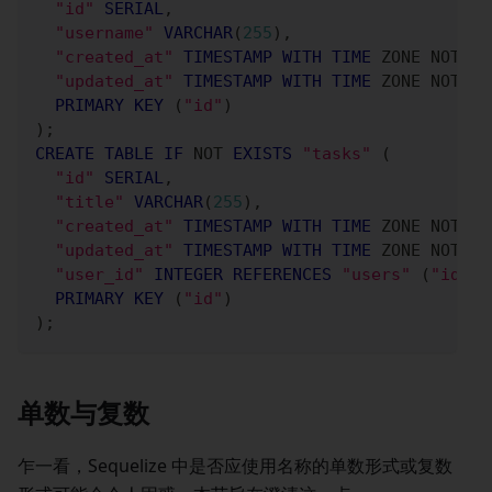
"id"
SERIAL
,
"username"
VARCHAR
(
255
)
,
"created_at"
TIMESTAMP
WITH
TIME
 ZONE 
NOT
NU
"updated_at"
TIMESTAMP
WITH
TIME
 ZONE 
NOT
NU
PRIMARY
KEY
(
"id"
)
)
;
CREATE
TABLE
IF
NOT
EXISTS
"tasks"
(
"id"
SERIAL
,
"title"
VARCHAR
(
255
)
,
"created_at"
TIMESTAMP
WITH
TIME
 ZONE 
NOT
NU
"updated_at"
TIMESTAMP
WITH
TIME
 ZONE 
NOT
NU
"user_id"
INTEGER
REFERENCES
"users"
(
"id"
)
PRIMARY
KEY
(
"id"
)
)
;
单数与复数
乍一看，Sequelize 中是否应使用名称的单数形式或复数