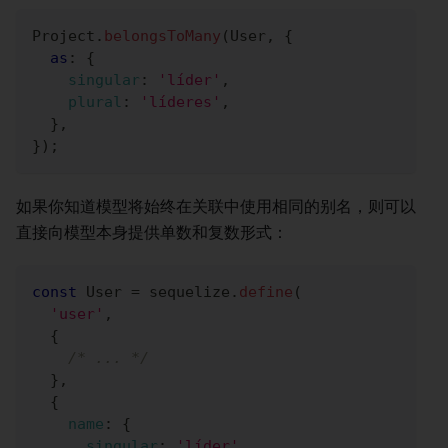
Project
.
belongsToMany
(
User
,
{
as
:
{
singular
:
'líder'
,
plural
:
'líderes'
,
}
,
}
)
;
如果你知道模型将始终在关联中使用相同的别名，则可以
直接向模型本身提供单数和复数形式：
const
User
=
 sequelize
.
define
(
'user'
,
{
/* ... */
}
,
{
name
:
{
singular
:
'líder'
,