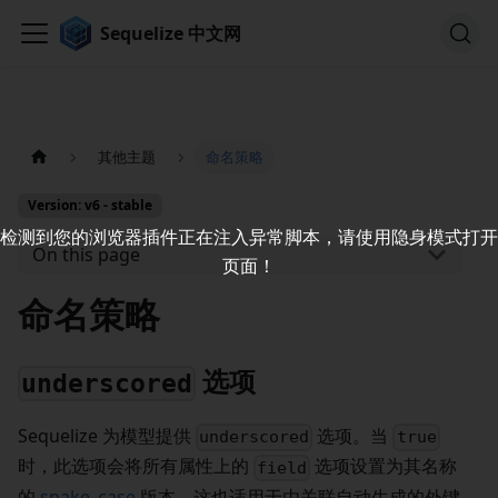
Sequelize 中文网
其他主题
命名策略
Version: v6 - stable
检测到您的浏览器插件正在注入异常脚本，请使用隐身模式打开
On this page
页面！
命名策略
选项
underscored
Sequelize 为模型提供
选项。当
underscored
true
时，此选项会将所有属性上的
选项设置为其名称
field
的
snake_case
版本。这也适用于由关联自动生成的外键