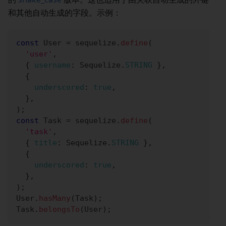
和其他自动生成的字段。示例：
const
User
=
 sequelize
.
define
(
'user'
,
{
username
:
Sequelize
.
STRING
}
,
{
underscored
:
true
,
}
,
)
;
const
Task
=
 sequelize
.
define
(
'task'
,
{
title
:
Sequelize
.
STRING
}
,
{
underscored
:
true
,
}
,
)
;
User
.
hasMany
(
Task
)
;
Task
.
belongsTo
(
User
)
;