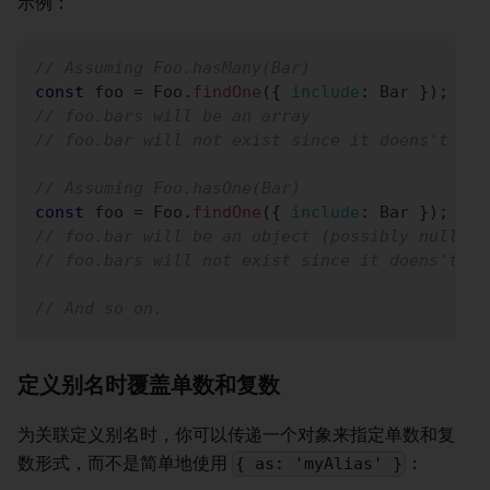
示例：
// Assuming Foo.hasMany(Bar)
const
 foo 
=
Foo
.
findOne
(
{
include
:
Bar
}
)
;
// foo.bars will be an array
// foo.bar will not exist since it doens't mak
// Assuming Foo.hasOne(Bar)
const
 foo 
=
Foo
.
findOne
(
{
include
:
Bar
}
)
;
// foo.bar will be an object (possibly null if
// foo.bars will not exist since it doens't ma
// And so on.
定义别名时覆盖单数和复数
为关联定义别名时，你可以传递一个对象来指定单数和复
数形式，而不是简单地使用
：
{ as: 'myAlias' }