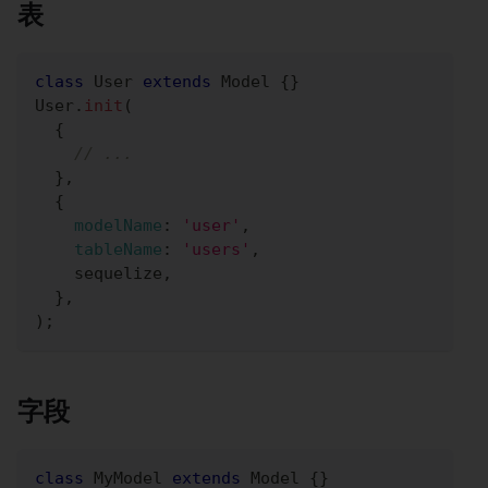
表
class
User
extends
Model
{
}
User
.
init
(
{
// ...
}
,
{
modelName
:
'user'
,
tableName
:
'users'
,
    sequelize
,
}
,
)
;
字段
class
MyModel
extends
Model
{
}