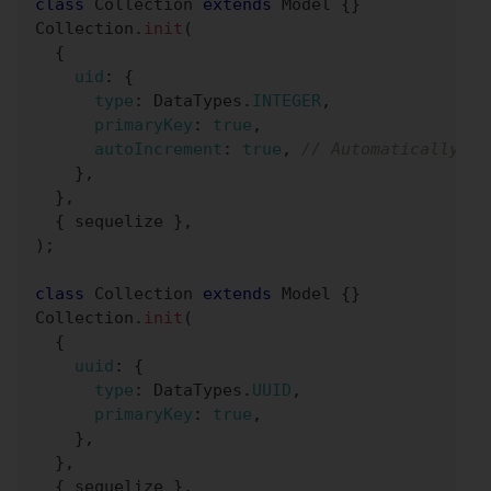
class
Collection
extends
Model
{
}
Collection
.
init
(
{
uid
:
{
type
:
DataTypes
.
INTEGER
,
primaryKey
:
true
,
autoIncrement
:
true
,
// Automatically ge
}
,
}
,
{
 sequelize 
}
,
)
;
class
Collection
extends
Model
{
}
Collection
.
init
(
{
uuid
:
{
type
:
DataTypes
.
UUID
,
primaryKey
:
true
,
}
,
}
,
{
 sequelize 
}
,