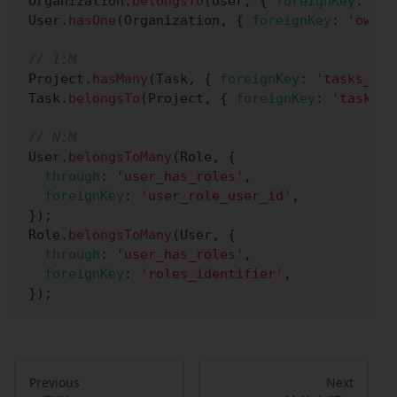
Organization
.
belongsTo
(
User
,
{
foreignKey
:
'ow
User
.
hasOne
(
Organization
,
{
foreignKey
:
'owner
// 1:M
Project
.
hasMany
(
Task
,
{
foreignKey
:
'tasks_pk'
Task
.
belongsTo
(
Project
,
{
foreignKey
:
'tasks_p
// N:M
User
.
belongsToMany
(
Role
,
{
through
:
'user_has_roles'
,
foreignKey
:
'user_role_user_id'
,
}
)
;
Role
.
belongsToMany
(
User
,
{
through
:
'user_has_roles'
,
foreignKey
:
'roles_identifier'
,
}
)
;
Previous
Next