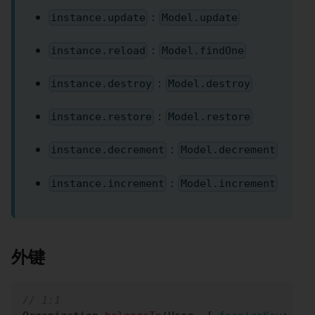
：
instance.update
Model.update
：
instance.reload
Model.findOne
：
instance.destroy
Model.destroy
：
instance.restore
Model.restore
：
instance.decrement
Model.decrement
：
instance.increment
Model.increment
外键
// 1:1